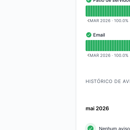
Pátio de servido
Pátio de servidores 
undefined undefined
MAR 2026
·
100.0
%
PREVIOUS PAGE
Email
Email - Operacional
undefined undefined
MAR 2026
·
100.0
%
PREVIOUS PAGE
HISTÓRICO DE AV
mai 2026
Nenhum aviso