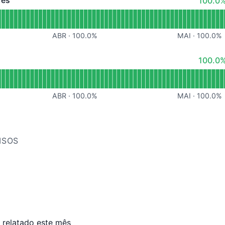
res
100.0%
- Operacional
 Pátio de servidores
ABR
·
100.0
%
MAI
·
100.0
%
100% -
100.0%
 Email
ABR
·
100.0
%
MAI
·
100.0
%
ISOS
 relatado este mês