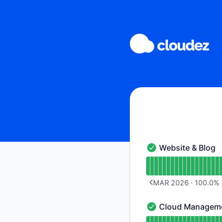
Cloudez - Histórico de avisos
Website & Blog
Website & Blog - Op
undefined undefined
MAR 2026
·
100.0
%
PREVIOUS PAGE
Cloud Managem
Cloud Management 
undefined undefin