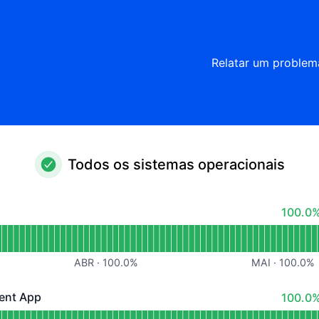
Relatar um problem
Todos os sistemas operacionais
100% -
100.0%
eracional
 Website & Blog
ABR
·
100.0
%
MAI
·
100.0
%
100% -
ent App
100.0%
App - Operacional
ed Cloud Management App